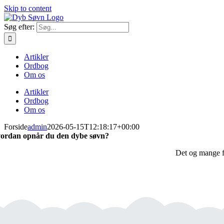
Skip to content
Søg efter:
Artikler
Ordbog
Om os
Artikler
Ordbog
Om os
Forside
admin
2026-05-15T12:18:17+00:00
ordan opnår du den dybe søvn?
Det og mange fl