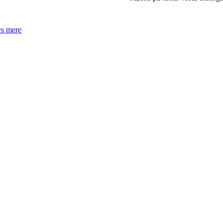
s mere