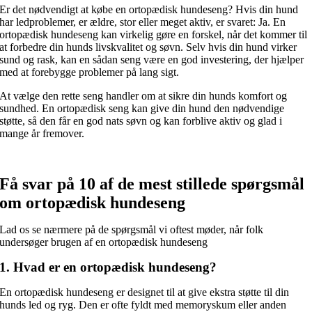
Er det nødvendigt at købe en ortopædisk hundeseng? Hvis din hund
har ledproblemer, er ældre, stor eller meget aktiv, er svaret: Ja. En
ortopædisk hundeseng kan virkelig gøre en forskel, når det kommer til
at forbedre din hunds livskvalitet og søvn. Selv hvis din hund virker
sund og rask, kan en sådan seng være en god investering, der hjælper
med at forebygge problemer på lang sigt.
At vælge den rette seng handler om at sikre din hunds komfort og
sundhed. En ortopædisk seng kan give din hund den nødvendige
støtte, så den får en god nats søvn og kan forblive aktiv og glad i
mange år fremover.
Få svar på 10 af de mest stillede spørgsmål
om ortopædisk hundeseng
Lad os se nærmere på de spørgsmål vi oftest møder, når folk
undersøger brugen af en ortopædisk hundeseng
1. Hvad er en ortopædisk hundeseng?
En ortopædisk hundeseng er designet til at give ekstra støtte til din
hunds led og ryg. Den er ofte fyldt med memoryskum eller anden