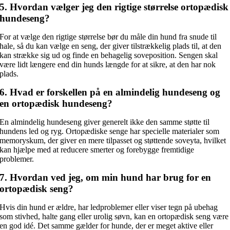
5. Hvordan vælger jeg den rigtige størrelse ortopædisk
hundeseng?
For at vælge den rigtige størrelse bør du måle din hund fra snude til
hale, så du kan vælge en seng, der giver tilstrækkelig plads til, at den
kan strække sig ud og finde en behagelig soveposition. Sengen skal
være lidt længere end din hunds længde for at sikre, at den har nok
plads.
6. Hvad er forskellen på en almindelig hundeseng og
en ortopædisk hundeseng?
En almindelig hundeseng giver generelt ikke den samme støtte til
hundens led og ryg. Ortopædiske senge har specielle materialer som
memoryskum, der giver en mere tilpasset og støttende soveyta, hvilket
kan hjælpe med at reducere smerter og forebygge fremtidige
problemer.
7. Hvordan ved jeg, om min hund har brug for en
ortopædisk seng?
Hvis din hund er ældre, har ledproblemer eller viser tegn på ubehag
som stivhed, halte gang eller urolig søvn, kan en ortopædisk seng være
en god idé. Det samme gælder for hunde, der er meget aktive eller