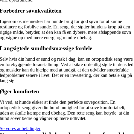
Forbedrer søvnkvaliteten
Ligesom os mennesker har hunde brug for god søvn for at kunne
restituere og forblive sunde. En seng, der støtter hundens krop på den
rigtige måde, betyder, at den kan få en dybere, mere afslappende søvn
og vågne op med mere energi og mindre ubehag.
Langsigtede sundhedsmæssige fordele
Selv hvis din hund er sund og rask i dag, kan en ortopædisk seng være
en forebyggende foranstaltning. Ved at sikre ordentlig støtte til dens led
og muskler kan du hjælpe med at undgå, at den udvikler smertefulde
ledproblemer senere i livet. Det er en investering, der kan betale sig på
lang sigt.
Øger komforten
Vi ved, at hunde elsker at finde den perfekte soveposition. En
ortopædisk seng giver din hund mulighed for at sove komfortabelt,
uden at skulle kæmpe med ubehag. Den rette seng kan betyde, at din
hund sover bedre og vågner op mere udhvilet.
Se vores anbefalinger