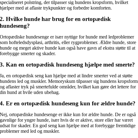
specialiseret polstring, der tilpasser sig hundens kropsform, hvilket
hjælper med at aflaste trykpunkter og forbedre komforten.
2. Hvilke hunde har brug for en ortopædisk
hundeseng?
Ortopædiske hundesenge er især nyttige for hunde med ledproblemer
som hofteledsdysplasi, arthritis, eller rygproblemer. Ældre hunde, store
hunde og meget aktive hunde kan også have gavn af ekstra støtte til at
forebygge smerter og skader.
3. Kan en ortopædisk hundeseng hjælpe med smerte?
Ja, en ortopædisk seng kan hjælpe med at lindre smerter ved at støtte
hundens led og muskler. Memoryskum tilpasser sig hundens kropsform
og aflaster tryk på smertefulde områder, hvilket kan gøre det lettere for
din hund at hvile uden ubehag.
4. Er en ortopædisk hundeseng kun for ældre hunde?
Nej, ortopædiske hundesenge er ikke kun for ældre hunde. De er også
gavnlige for yngre hunde, især hvis de er aktive, store eller har været
udsat for skader. En god seng kan hjælpe med at forebygge fremtidige
problemer med led og muskler.