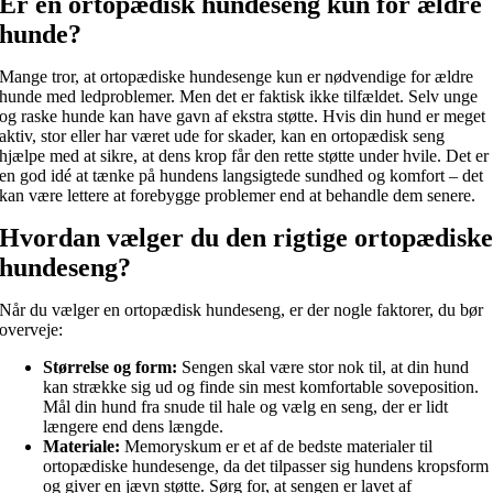
Er en ortopædisk hundeseng kun for ældre
hunde?
Mange tror, at ortopædiske hundesenge kun er nødvendige for ældre
hunde med ledproblemer. Men det er faktisk ikke tilfældet. Selv unge
og raske hunde kan have gavn af ekstra støtte. Hvis din hund er meget
aktiv, stor eller har været ude for skader, kan en ortopædisk seng
hjælpe med at sikre, at dens krop får den rette støtte under hvile. Det er
en god idé at tænke på hundens langsigtede sundhed og komfort – det
kan være lettere at forebygge problemer end at behandle dem senere.
Hvordan vælger du den rigtige ortopædisk
hundeseng?
Når du vælger en ortopædisk hundeseng, er der nogle faktorer, du bør
overveje:
Størrelse og form:
Sengen skal være stor nok til, at din hund
kan strække sig ud og finde sin mest komfortable soveposition.
Mål din hund fra snude til hale og vælg en seng, der er lidt
længere end dens længde.
Materiale:
Memoryskum er et af de bedste materialer til
ortopædiske hundesenge, da det tilpasser sig hundens kropsform
og giver en jævn støtte. Sørg for, at sengen er lavet af