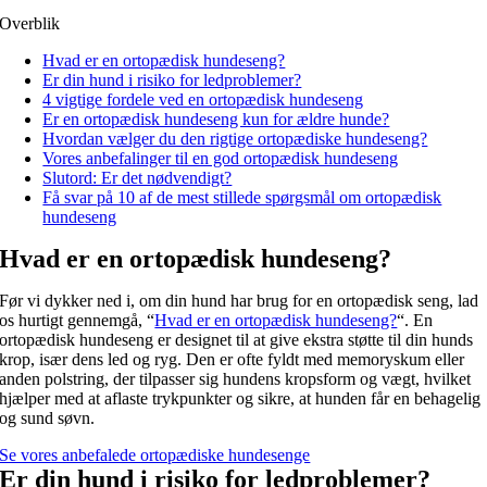
Overblik
Hvad er en ortopædisk hundeseng?
Er din hund i risiko for ledproblemer?
4 vigtige fordele ved en ortopædisk hundeseng
Er en ortopædisk hundeseng kun for ældre hunde?
Hvordan vælger du den rigtige ortopædiske hundeseng?
Vores anbefalinger til en god ortopædisk hundeseng
Slutord: Er det nødvendigt?
Få svar på 10 af de mest stillede spørgsmål om ortopædisk
hundeseng
Hvad er en ortopædisk hundeseng?
Før vi dykker ned i, om din hund har brug for en ortopædisk seng, lad
os hurtigt gennemgå, “
Hvad er en ortopædisk hundeseng?
“. En
ortopædisk hundeseng er designet til at give ekstra støtte til din hunds
krop, især dens led og ryg. Den er ofte fyldt med memoryskum eller
anden polstring, der tilpasser sig hundens kropsform og vægt, hvilket
hjælper med at aflaste trykpunkter og sikre, at hunden får en behagelig
og sund søvn.
Se vores anbefalede ortopædiske hundesenge
Er din hund i risiko for ledproblemer?