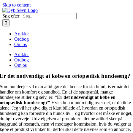
Skip to content
Søg efter:
Artikler
Ordbog
Om os
Artikler
Ordbog
Om os
Er det nødvendigt at købe en ortopædisk hundeseng?
Som hundeejer vil man altid gøre det bedste for sin hund, især når det
handler om komfort og sundhed. En af de spørgsmål, mange
hundeejere stiller sig selv, er:
“Er det nødvendigt at købe en
ortopædisk hundeseng?”
Hvis du har undret dig over det, er du ikke
alene. Jeg vil her give dig et klart billede af, hvordan en ortopædisk
hundeseng kan forbedre din hunds liv – og hvorfor det måske er noget,
du bør overveje. Udvælgelsen af produkter i denne artikel sker på
baggrund af research, men vi modtager kommission, hvis du vælger at
købe et produkt vi linker til, derfor skal dette nævnes som en annonce.