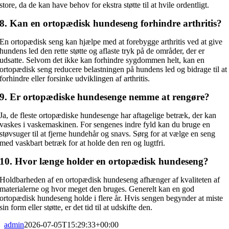
store, da de kan have behov for ekstra støtte til at hvile ordentligt.
8. Kan en ortopædisk hundeseng forhindre arthritis?
En ortopædisk seng kan hjælpe med at forebygge arthritis ved at give
hundens led den rette støtte og aflaste tryk på de områder, der er
udsatte. Selvom det ikke kan forhindre sygdommen helt, kan en
ortopædisk seng reducere belastningen på hundens led og bidrage til at
forhindre eller forsinke udviklingen af arthritis.
9. Er ortopædiske hundesenge nemme at rengøre?
Ja, de fleste ortopædiske hundesenge har aftagelige betræk, der kan
vaskes i vaskemaskinen. For sengenes indre fyld kan du bruge en
støvsuger til at fjerne hundehår og snavs. Sørg for at vælge en seng
med vaskbart betræk for at holde den ren og lugtfri.
10. Hvor længe holder en ortopædisk hundeseng?
Holdbarheden af en ortopædisk hundeseng afhænger af kvaliteten af
materialerne og hvor meget den bruges. Generelt kan en god
ortopædisk hundeseng holde i flere år. Hvis sengen begynder at miste
sin form eller støtte, er det tid til at udskifte den.
admin
2026-07-05T15:29:33+00:00