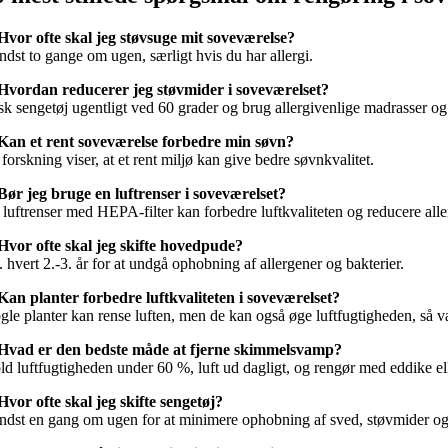
 Hvor ofte skal jeg støvsuge mit soveværelse?
ndst to gange om ugen, særligt hvis du har allergi.
 Hvordan reducerer jeg støvmider i soveværelset?
sk sengetøj ugentligt ved 60 grader og brug allergivenlige madrasser og
 Kan et rent soveværelse forbedre min søvn?
 forskning viser, at et rent miljø kan give bedre søvnkvalitet.
 Bør jeg bruge en luftrenser i soveværelset?
 luftrenser med HEPA-filter kan forbedre luftkvaliteten og reducere all
 Hvor ofte skal jeg skifte hovedpude?
 hvert 2.-3. år for at undgå ophobning af allergener og bakterier.
 Kan planter forbedre luftkvaliteten i soveværelset?
gle planter kan rense luften, men de kan også øge luftfugtigheden, så
 Hvad er den bedste måde at fjerne skimmelsvamp?
ld luftfugtigheden under 60 %, luft ud dagligt, og rengør med eddike el
 Hvor ofte skal jeg skifte sengetøj?
ndst en gang om ugen for at minimere ophobning af sved, støvmider og 