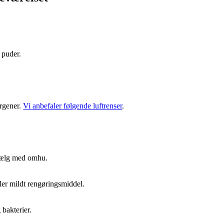
 puder.
ergener.
Vi anbefaler følgende luftrenser
.
 vælg med omhu.
ler mildt rengøringsmiddel.
bakterier.