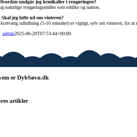
 Hvordan undgår jeg kemikalier i rengøringen?
ug naturlige rengøringsmidler som eddike og natron.
. Skal jeg lufte ud om vinteren?
 kortvarig udluftning (5-10 minutter) er vigtigt, selv om vinteren, for at
admin
2025-06-20T07:53:44+00:00
vem er DybSøvn.dk
 skriver løbende artikler om vores viden, indenfor den gode søvn. Vi gi
res artikler
ordan falder du i dyb søvn?
ordan virker en tung dyne?
ver man bedst i mørke?
or meget skal du sove hver dag?
ordan virker en tyngdebamse?