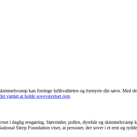
g skimmelsvamp kan forringe luftkvaliteten og forstyrre din søvn. Med de
r det vigtigt at holde soveværelset rent
.
erset i daglig rengøring. Støvmider, pollen, dyrehår og skimmelsvamp kan
National Sleep Foundation viser, at personer, der sover i et rent og ryd