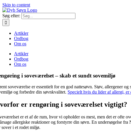
Skip to content
Søg efter:
Artikler
Ordbog
Om os
Artikler
Ordbog
Om os
ngøring i soveværelset – skab et sundt sovemiljø
 rent soveværelse er essentielt for en god nattesøvn. Støv, allergener o
vemiljø og forbedre din søvnkvalitet.
Specielt hvis du lider af allergi, e
vorfor er rengøring i soveværelset vigtigt?
veværelset er et af de rum, hvor vi opholder os mest, men det er ofte ov
rårsage allergiske reaktioner og forstyrre din søvn. En undersøgelse fra 
 sover i et rodet miljø.