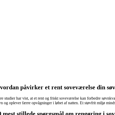
 Rens madrassen regelmæssigt
øvsug madrassen en gang om måneden og brug en madrasbeskytter, der k
 Skift hovedpuder og dyner regelmæssigt
vedpuder og dyner absorberer fugt og sved, hvilket skaber gode betingel
 Hold rodet nede
 ryddeligt soveværelse reducerer ophobning af støv og skaber en mere 
 Brug naturlige rengøringsmidler
ikalier fra rengøringsmidler kan irritere luftvejene. Brug allergivenlig
vordan påvirker et rent soveværelse din sø
re studier har vist, at et rent og friskt soveværelse kan forbedre søvnkv
n og oplever færre opvågninger i løbet af natten. Et støvfrit miljø minds
0 mest stillede spørgsmål om rengøring i so