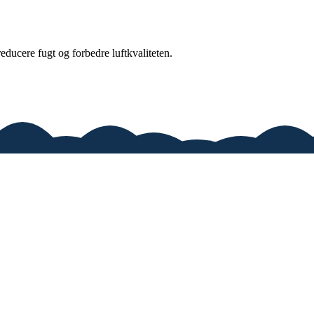
 reducere fugt og forbedre luftkvaliteten.
ver dig gode råd og vores anbefalinger.