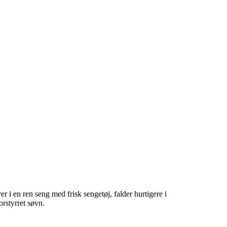
ucentens anvisninger.
er i en ren seng med frisk sengetøj, falder hurtigere i
orstyrret søvn.