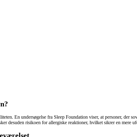
an vaskes for at minimere støvmider og bakterier.
ser for støvmider. Skift dem ud hvert 2.-3. år, og vask dem efter prod
afslappende atmosfære, der fremmer bedre søvn.
e eller naturlige rengøringsprodukter for et sundere indeklima.
vn?
aliteten. En undersøgelse fra Sleep Foundation viser, at personer, der sov
ker desuden risikoen for allergiske reaktioner, hvilket sikrer en mere uf
veværelset