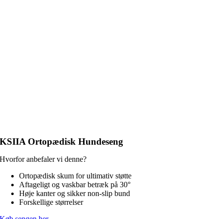
KSIIA Ortopædisk Hundeseng
Hvorfor anbefaler vi denne?
Ortopædisk skum for ultimativ støtte
Aftageligt og vaskbar betræk på 30°
Høje kanter og sikker non-slip bund
Forskellige størrelser
Køb sengen her