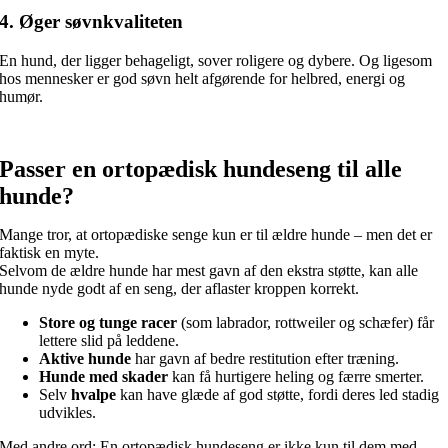
4. Øger søvnkvaliteten
En hund, der ligger behageligt, sover roligere og dybere. Og ligesom
hos mennesker er god søvn helt afgørende for helbred, energi og
humør.
Passer en ortopædisk hundeseng til alle
hunde?
Mange tror, at ortopædiske senge kun er til ældre hunde – men det er
faktisk en myte.
Selvom de ældre hunde har mest gavn af den ekstra støtte, kan alle
hunde nyde godt af en seng, der aflaster kroppen korrekt.
Store og tunge racer
(som labrador, rottweiler og schæfer) får
lettere slid på leddene.
Aktive hunde
har gavn af bedre restitution efter træning.
Hunde med skader
kan få hurtigere heling og færre smerter.
Selv
hvalpe
kan have glæde af god støtte, fordi deres led stadig
udvikles.
Med andre ord: En ortopædisk hundeseng er ikke kun til dem med