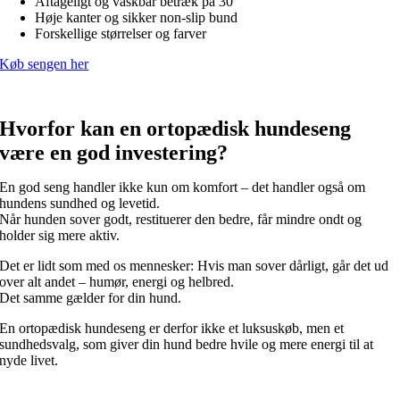
Aftageligt og vaskbar betræk på 30°
Høje kanter og sikker non-slip bund
Forskellige størrelser og farver
Køb sengen her
Hvorfor kan en ortopædisk hundeseng
være en god investering?
En god seng handler ikke kun om komfort – det handler også om
hundens sundhed og levetid.
Når hunden sover godt, restituerer den bedre, får mindre ondt og
holder sig mere aktiv.
Det er lidt som med os mennesker: Hvis man sover dårligt, går det ud
over alt andet – humør, energi og helbred.
Det samme gælder for din hund.
En ortopædisk hundeseng er derfor ikke et luksuskøb, men et
sundhedsvalg, som giver din hund bedre hvile og mere energi til at
nyde livet.