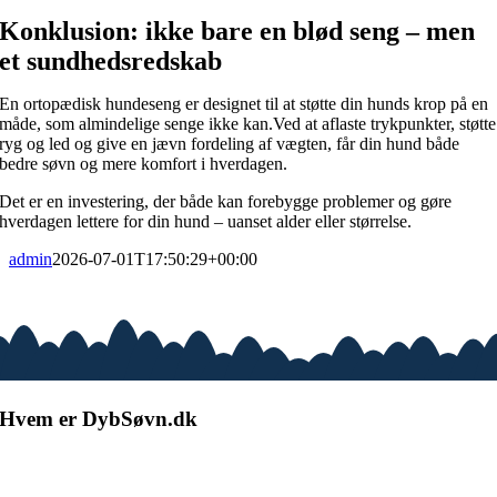
Konklusion: ikke bare en blød seng – men
et sundhedsredskab
En ortopædisk hundeseng er designet til at støtte din hunds krop på en
måde, som almindelige senge ikke kan.Ved at aflaste trykpunkter, støtte
ryg og led og give en jævn fordeling af vægten, får din hund både
bedre søvn og mere komfort i hverdagen.
Det er en investering, der både kan forebygge problemer og gøre
hverdagen lettere for din hund – uanset alder eller størrelse.
admin
2026-07-01T17:50:29+00:00
Hvem er DybSøvn.dk
Vi skriver løbende artikler om vores viden, indenfor den gode søvn. Vi
giver dig gode råd og vores anbefalinger.