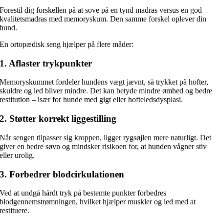
Forestil dig forskellen på at sove på en tynd madras versus en god
kvalitetsmadras med memoryskum. Den samme forskel oplever din
hund.
En ortopædisk seng hjælper på flere måder:
1. Aflaster trykpunkter
Memoryskummet fordeler hundens vægt jævnt, så trykket på hofter,
skuldre og led bliver mindre. Det kan betyde mindre ømhed og bedre
restitution – især for hunde med gigt eller hofteledsdysplasi.
2. Støtter korrekt liggestilling
Når sengen tilpasser sig kroppen, ligger rygsøjlen mere naturligt. Det
giver en bedre søvn og mindsker risikoen for, at hunden vågner stiv
eller urolig.
3. Forbedrer blodcirkulationen
Ved at undgå hårdt tryk på bestemte punkter forbedres
blodgennemstrømningen, hvilket hjælper muskler og led med at
restituere.