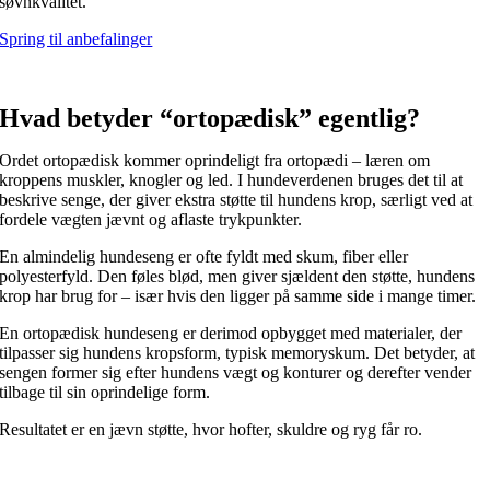
søvnkvalitet.
Spring til anbefalinger
Hvad betyder “ortopædisk” egentlig?
Ordet ortopædisk kommer oprindeligt fra ortopædi – læren om
kroppens muskler, knogler og led. I hundeverdenen bruges det til at
beskrive senge, der giver ekstra støtte til hundens krop, særligt ved at
fordele vægten jævnt og aflaste trykpunkter.
En almindelig hundeseng er ofte fyldt med skum, fiber eller
polyesterfyld. Den føles blød, men giver sjældent den støtte, hundens
krop har brug for – især hvis den ligger på samme side i mange timer.
En ortopædisk hundeseng er derimod opbygget med materialer, der
tilpasser sig hundens kropsform, typisk memoryskum. Det betyder, at
sengen former sig efter hundens vægt og konturer og derefter vender
tilbage til sin oprindelige form.
Resultatet er en jævn støtte, hvor hofter, skuldre og ryg får ro.