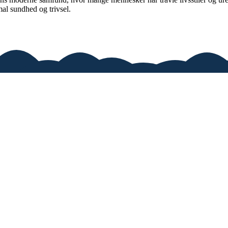
al sundhed og trivsel.
ver dig gode råd og vores anbefalinger.
rmation om søvn.