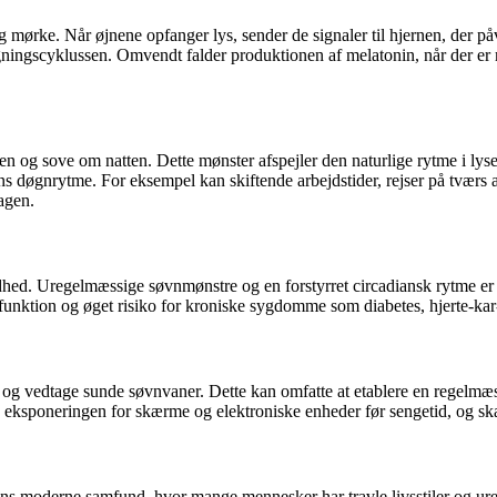
g mørke. Når øjnene opfanger lys, sender de signaler til hjernen, der på
ågningscyklussen. Omvendt falder produktionen af melatonin, når der er
n og sove om natten. Dette mønster afspejler den naturlige rytme i lys
ons døgnrytme. For eksempel kan skiftende arbejdstider, rejser på tværs 
agen.
undhed. Uregelmæssige søvnmønstre og en forstyrret circadiansk rytme 
v funktion og øget risiko for kroniske sygdomme som diabetes, hjerte-
jø og vedtage sunde søvnvaner. Dette kan omfatte at etablere en regelmæ
e eksponeringen for skærme og elektroniske enheder før sengetid, og s
 moderne samfund, hvor mange mennesker har travle livsstiler og uregel