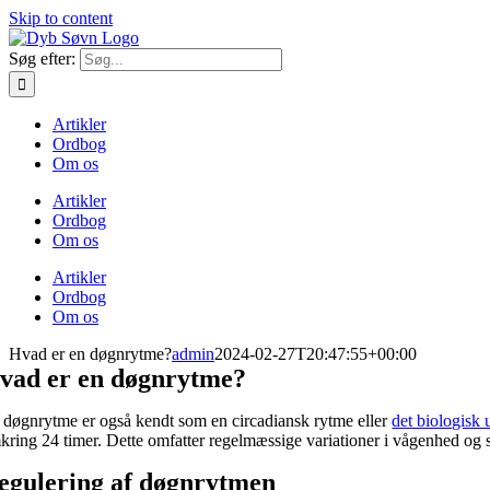
Skip to content
Søg efter:
Artikler
Ordbog
Om os
Artikler
Ordbog
Om os
Artikler
Ordbog
Om os
Hvad er en døgnrytme?
admin
2024-02-27T20:47:55+00:00
vad er en døgnrytme?
 døgnrytme er også kendt som en circadiansk rytme eller
det biologisk 
kring 24 timer. Dette omfatter regelmæssige variationer i vågenhed og 
egulering af døgnrytmen