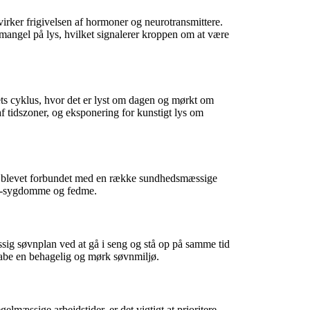
virker frigivelsen af hormoner og neurotransmittere.
 mangel på lys, hvilket signalerer kroppen om at være
ets cyklus, hvor det er lyst om dagen og mørkt om
af tidszoner, og eksponering for kunstigt lys om
er blevet forbundet med en række sundhedsmæssige
kar-sygdomme og fedme.
ssig søvnplan ved at gå i seng og stå op på samme tid
kabe en behagelig og mørk søvnmiljø.
mæssige arbejdstider, er det vigtigt at prioritere