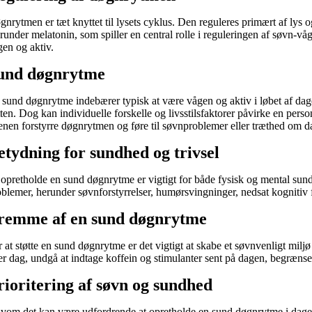
gnrytmen er tæt knyttet til lysets cyklus. Den reguleres primært af lys o
runder melatonin, som spiller en central rolle i reguleringen af søvn-v
gen og aktiv.
und døgnrytme
 sund døgnrytme indebærer typisk at være vågen og aktiv i løbet af dage
tten. Dog kan individuelle forskelle og livsstilsfaktorer påvirke en pers
tenen forstyrre døgnrytmen og føre til søvnproblemer eller træthed om d
etydning for sundhed og trivsel
 opretholde en sund døgnrytme er vigtigt for både fysisk og mental s
oblemer, herunder søvnforstyrrelser, humørsvingninger, nedsat kogniti
remme af en sund døgnrytme
r at støtte en sund døgnrytme er det vigtigt at skabe et søvnvenligt mil
er dag, undgå at indtage koffein og stimulanter sent på dagen, begræns
rioritering af søvn og sundhed
lvom det kan være udfordrende at opretholde en sund døgnrytme i dagens